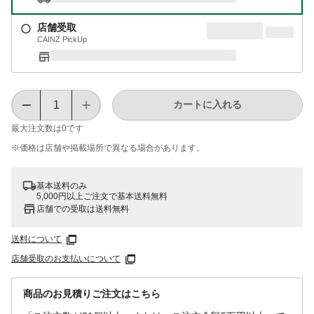
店舗受取
CAINZ PickUp
カートに入れる
最大注文数は
0
です
※価格は​店舗や​掲載場所で​異なる​場合が​あります。
基本送料のみ
5,000円以上ご注文で基本送料無料
店舗での受取は送料無料
送料について
店舗受取のお支払いについて
商品のお見積りご注文はこちら