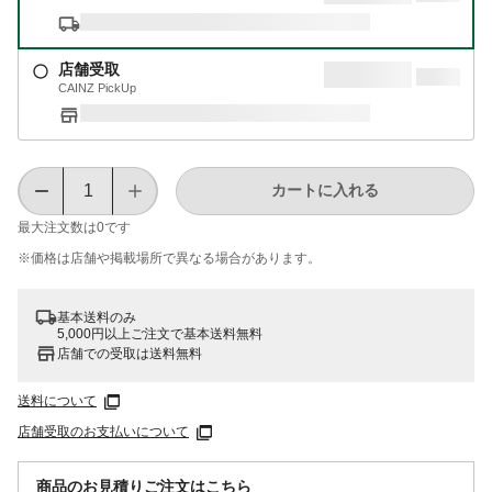
店舗受取
CAINZ PickUp
カートに入れる
最大注文数は
0
です
※価格は​店舗や​掲載場所で​異なる​場合が​あります。
基本送料のみ
5,000円以上ご注文で基本送料無料
店舗での受取は送料無料
送料について
店舗受取のお支払いについて
商品のお見積りご注文はこちら