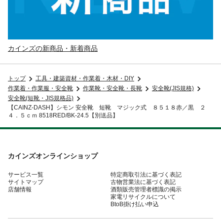
カインズの新商品・新着商品
トップ
工具・建築資材・作業着・木材・DIY
作業着・作業服・安全靴
作業靴・安全靴・長靴
安全靴(JIS規格)
安全靴(短靴・JIS規格品)
【CAINZ-DASH】シモン 安全靴 短靴 マジック式 ８５１８赤／黒 ２
４．５ｃｍ 8518RED/BK-24.5【別送品】
カインズオンラインショップ
サービス一覧
特定商取引法に基づく表記
サイトマップ
古物営業法に基づく表記
店舗情報
酒類販売管理者標識の掲示
家電リサイクルについて
BtoB掛け払い申込