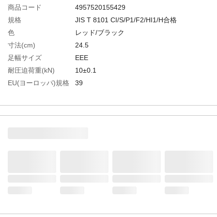
商品コード
4957520155429
規格
JIS T 8101 CI/S/P1/F2/HI1/H合格
色
レッド/ブラック
寸法(cm)
24.5
足幅サイズ
EEE
耐圧迫荷重(kN)
10±0.1
EU(ヨーロッパ)規格
39
サイズ
UK(イギリス)規格サ
6
イズ
US(アメリカ)規格サ
7
イズ
生産国
日本
重さ
810.000G
材質1
甲被:牛革（スムース仕上）
材質2
先芯:ワイドACM樹脂
材質3
靴底:SX高機能樹脂+2層SXラバー（SX3層
底Fソール）