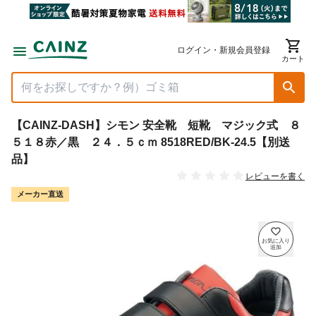
ログイン・新規会員登録
カート
【CAINZ-DASH】シモン 安全靴 短靴 マジック式 ８
５１８赤／黒 ２４．５ｃｍ 8518RED/BK-24.5【別送
品】
レビューを書く
メーカー直送