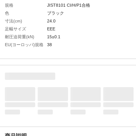
規格
JIST8101 CI/H/P1合格
色
ブラック
寸法(cm)
24.0
足幅サイズ
EEE
耐圧迫荷重(kN)
15±0.1
EU(ヨーロッパ)規格
38
サイズ
UK(イギリス)規格サ
5 1/2
イズ
US(アメリカ)規格サ
6.5
イズ
生産国
日本
重さ
1.160KG
材質1
甲被:牛革（ベロア）
材質2
先芯:鋼製
材質3
靴底:合成ゴム1層
材質4
中敷：全敷
商品説明