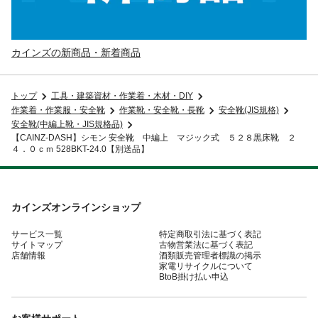
カインズの新商品・新着商品
トップ
工具・建築資材・作業着・木材・DIY
作業着・作業服・安全靴
作業靴・安全靴・長靴
安全靴(JIS規格)
安全靴(中編上靴・JIS規格品)
【CAINZ-DASH】シモン 安全靴 中編上 マジック式 ５２８黒床靴 ２
４．０ｃｍ 528BKT-24.0【別送品】
カインズオンラインショップ
サービス一覧
特定商取引法に基づく表記
サイトマップ
古物営業法に基づく表記
店舗情報
酒類販売管理者標識の掲示
家電リサイクルについて
BtoB掛け払い申込