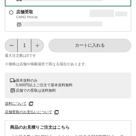
店舗受取
CAINZ PickUp
カートに入れる
最大注文数は
0
です
※価格は​店舗や​掲載場所で​異なる​場合が​あります。
基本送料のみ
5,000円以上ご注文で基本送料無料
店舗での受取は送料無料
送料について
店舗受取のお支払いについて
商品のお見積りご注文はこちら