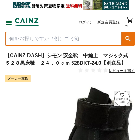
ログイン・新規会員登録
カート
【CAINZ-DASH】シモン 安全靴 中編上 マジック式
５２８黒床靴 ２４．０ｃｍ 528BKT-24.0【別送品】
レビューを書く
メーカー直送