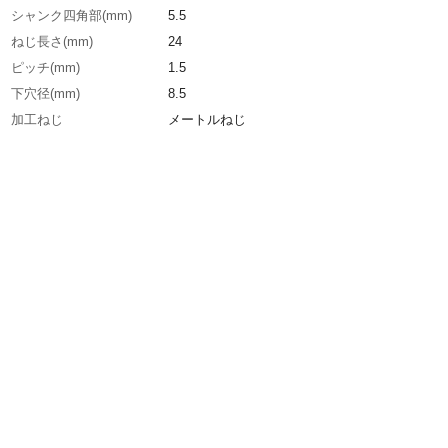
シャンク四角部(mm)
5.5
ねじ長さ(mm)
24
ピッチ(mm)
1.5
下穴径(mm)
8.5
加工ねじ
メートルねじ
呼び寸法
M10
食い付山数
5山
精度
H3
全長(mm)
75
表面処理
ホモ処理
生産国
日本
重さ
27.000G
材質1
高速度鋼（HSS-E）