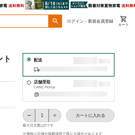
ログイン・新規会員登録
カート
ント
配送
店舗受取
CAINZ PickUp
カートに入れる
最大注文数は
0
です
※価格は​店舗や​掲載場所で​異なる​場合が​あります。