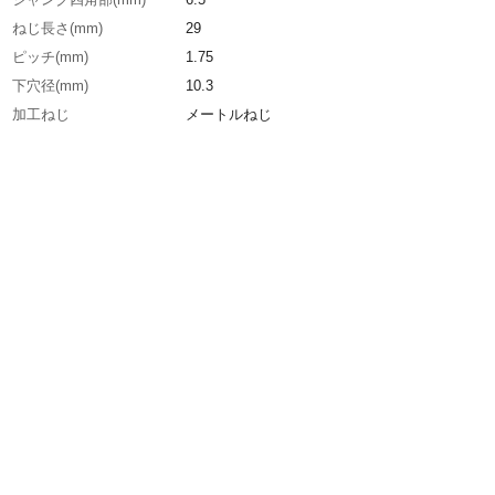
ねじ長さ(mm)
29
ピッチ(mm)
1.75
下穴径(mm)
10.3
加工ねじ
メートルねじ
呼び寸法
M12
食い付山数
2.5山
精度
H2
全長(mm)
82
表面処理
ノンコーティング
生産国
日本
重さ
39.000G
材質1
コバルト高速度鋼（HSCO）