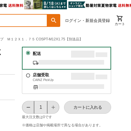
ログイン・新規会員登録
カート
 Ｍ１２Ｘ１．７５ COSPT-M12X1.75【別送品】
Ｘ
配送
店舗受取
CAINZ PickUp
カートに入れる
最大注文数は
0
です
※価格は​店舗や​掲載場所で​異なる​場合が​あります。