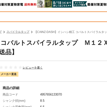
プ
スパイラルタップ
【CAINZ-DASH】イシハシ精工 コバルトスパイラルタップ
精工 コバルトスパイラルタップ Ｍ１２
別送品】
レビューを書く
メーカー直送
商品の詳細
商品コード
4957656133070
シャンク径(mm)
8.5
シャンク四角部(mm)
6.5