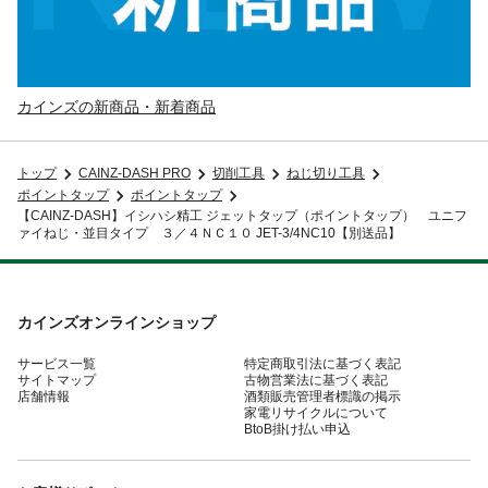
カインズの新商品・新着商品
トップ
CAINZ-DASH PRO
切削工具
ねじ切り工具
ポイントタップ
ポイントタップ
【CAINZ-DASH】イシハシ精工 ジェットタップ（ポイントタップ） ユニフ
ァイねじ・並目タイプ ３／４ＮＣ１０ JET-3/4NC10【別送品】
カインズオンラインショップ
サービス一覧
特定商取引法に基づく表記
サイトマップ
古物営業法に基づく表記
店舗情報
酒類販売管理者標識の掲示
家電リサイクルについて
BtoB掛け払い申込