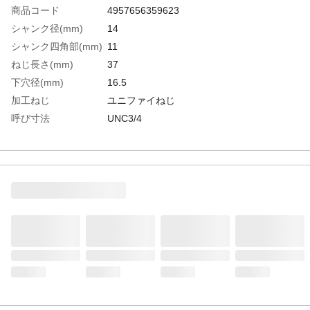
商品コード
4957656359623
シャンク径(mm)
14
シャンク四角部(mm)
11
ねじ長さ(mm)
37
下穴径(mm)
16.5
加工ねじ
ユニファイねじ
呼び寸法
UNC3/4
山数
10
食い付山数
5山
精度
H4
全長(mm)
95
表面処理
ホモ処理
生産国
日本
重さ
130.000G
材質1
高速度鋼（HSS-E）