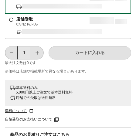
店舗受取
CAINZ PickUp
カートに入れる
最大注文数は
0
です
※価格は​店舗や​掲載場所で​異なる​場合が​あります。
基本送料のみ
5,000円以上ご注文で基本送料無料
店舗での受取は送料無料
送料について
店舗受取のお支払いについて
商品のお見積りご注文はこちら