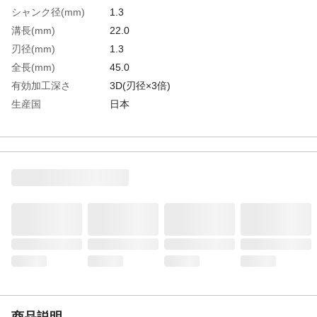
シャンク径(mm)
1.3
溝長(mm)
22.0
刃径(mm)
1.3
全長(mm)
45.0
有効加工深さ
3D(刃径×3倍)
生産国
日本
重さ
5.000G
材質1
高速度鋼(HSS)
商品説明