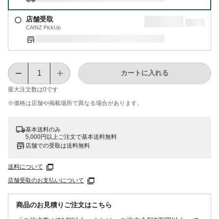
店舗受取
CAINZ PickUp
カートに入れる
最大注文数は
0
です
※価格は​店舗や​掲載場所で​異なる​場合が​あります。
基本送料のみ
5,000円以上ご注文で基本送料無料
店舗での受取は送料無料
送料について
店舗受取のお支払いについて
商品のお見積りご注文はこちら