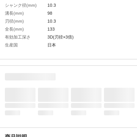
シャンク径(mm)
10.3
溝長(mm)
98
刃径(mm)
10.3
全長(mm)
133
有効加工深さ
3D(刃径×3倍)
生産国
日本
重さ
64.000G
材質1
高速度鋼(HSS)
商品説明