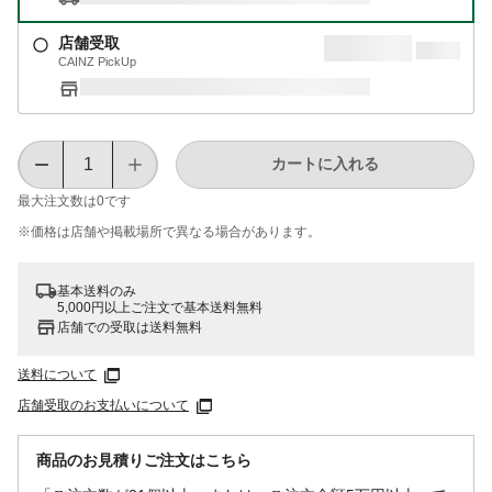
店舗受取
CAINZ PickUp
カートに入れる
最大注文数は
0
です
※価格は​店舗や​掲載場所で​異なる​場合が​あります。
基本送料のみ
5,000円以上ご注文で基本送料無料
店舗での受取は送料無料
送料について
店舗受取のお支払いについて
商品のお見積りご注文はこちら