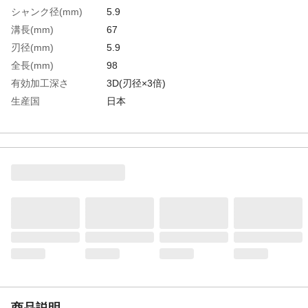
シャンク径(mm)
5.9
溝長(mm)
67
刃径(mm)
5.9
全長(mm)
98
有効加工深さ
3D(刃径×3倍)
生産国
日本
重さ
21.000G
材質1
高速度鋼（HSS）
商品説明