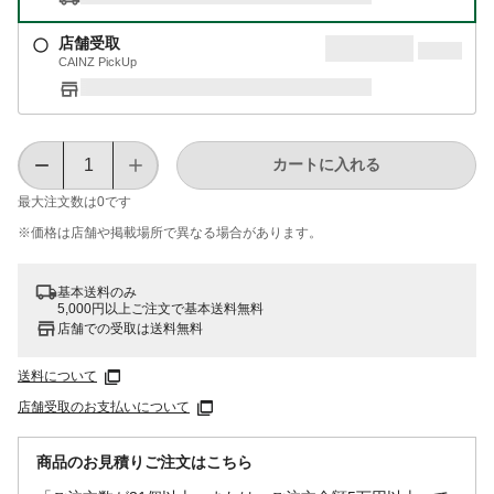
店舗受取
CAINZ PickUp
カートに入れる
最大注文数は
0
です
※価格は​店舗や​掲載場所で​異なる​場合が​あります。
基本送料のみ
5,000円以上ご注文で基本送料無料
店舗での受取は送料無料
送料について
店舗受取のお支払いについて
商品のお見積りご注文はこちら