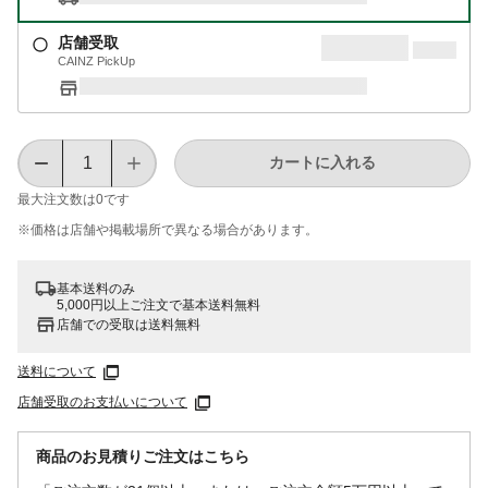
店舗受取
CAINZ PickUp
カートに入れる
最大注文数は
0
です
※価格は​店舗や​掲載場所で​異なる​場合が​あります。
基本送料のみ
5,000円以上ご注文で基本送料無料
店舗での受取は送料無料
送料について
店舗受取のお支払いについて
商品のお見積りご注文はこちら