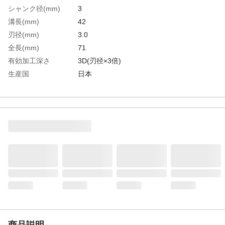
シャンク径(mm)
3
溝長(mm)
42
刃径(mm)
3.0
全長(mm)
71
有効加工深さ
3D(刃径×3倍)
生産国
日本
重さ
8.000G
材質1
高速度鋼（HSS）
商品説明