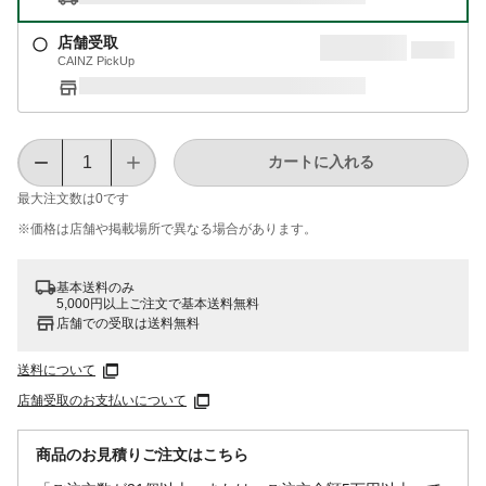
店舗受取
CAINZ PickUp
カートに入れる
最大注文数は
0
です
※価格は​店舗や​掲載場所で​異なる​場合が​あります。
基本送料のみ
5,000円以上ご注文で基本送料無料
店舗での受取は送料無料
送料について
店舗受取のお支払いについて
商品のお見積りご注文はこちら