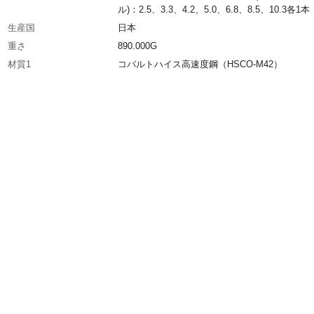
ル)：2.5、3.3、4.2、5.0、6.8、8.5、10.3各1本
生産国
日本
重さ
890.000G
材質1
コバルトハイス高速度鋼（HSCO-M42）