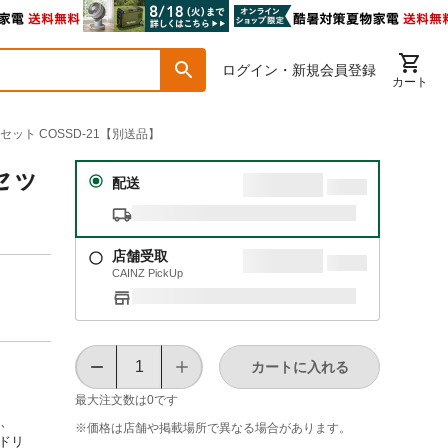
ログイン・新規会員登録
カート
ット COSSD-21【別送品】
セッ
配送
店舗受取
CAINZ PickUp
カートに入れる
最大注文数は
0
です
6、
※価格は​店舗や​掲載場所で​異なる​場合が​あります。
宗ドリ