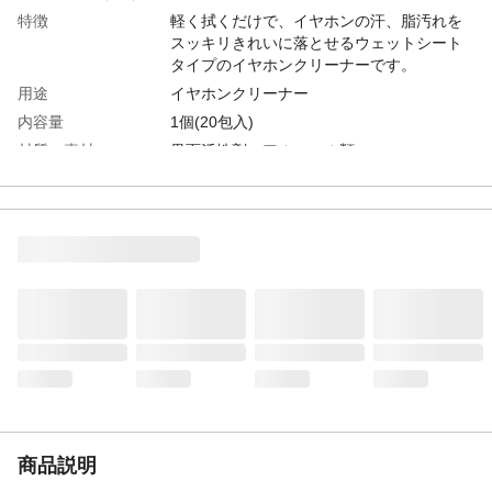
特徴
軽く拭くだけで、イヤホンの汗、脂汚れを
スッキリきれいに落とせるウェットシート
タイプのイヤホンクリーナーです。
用途
イヤホンクリーナー
内容量
1個(20包入)
材質・素材
界面活性剤・アルコール類
使用方法
ウェットシートを取り出し、イヤホンを軽
く拭き上げてください。
使用上の注意
●イヤホンのお手入れ専用です。それ以外に
は使用しないでください。●はじめて使用さ
れる際は目立たない場所で試してから使用
してください。●表面に傷や亀裂がある場合
は使用しないでください。
生産国
日本
液性
中性
商品説明