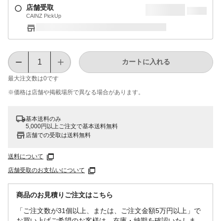
店舗受取
CAINZ PickUp
カートに入れる
最大注文数は
0
です
※価格は​店舗や​掲載場所で​異なる​場合が​あります。
基本送料のみ
5,000円以上ご注文で基本送料無料
店舗での受取は送料無料
送料について
店舗受取のお支払いについて
商品のお見積りご注文はこちら
「ご注文数が31個以上、または、ご注文金額5万円以上」で
お買い上げご希望のお客様は、在庫・納期を確認いたしま