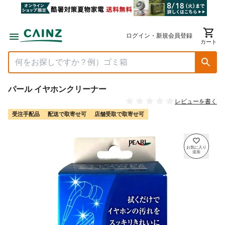
ログイン・新規会員登録
カート
パール イヤホンクリーナー
レビューを書く
受注手配品
配送で取寄せ可
店舗受取で取寄せ可