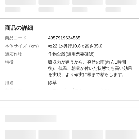
商品の詳細
商品コード
4957919634535
本体サイズ（cm）
幅22.1x奥行10.8ｘ高さ35.0
適応作物
作物全般(適用票要確認)
特徴
吸収力が違うから、突然の雨(散布1時間
後)、低温、朝露が付いた状態でも高い効果
を実現。より確実に根まで枯らします。
用途
除草
商品説明
トランゾープテクノロジー採用
内容量
5.5Ｌ
成分
グリホサートカリウム塩、添加物他
使用上の注意
ラベルにある使用上の注意をよく読んでご
使用下さい。
原産国
ベルギー
農薬の種類
グリホサートカリウム塩48%液剤