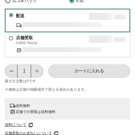
1L 2本パック
5.5L
配送
店舗受取
CAINZ PickUp
カートに入れる
最大注文数は
0
です
※価格は​店舗や​掲載場所で​異なる​場合が​あります。
送料無料
店舗での受取は送料無料
送料について
店舗受取のお支払いについて