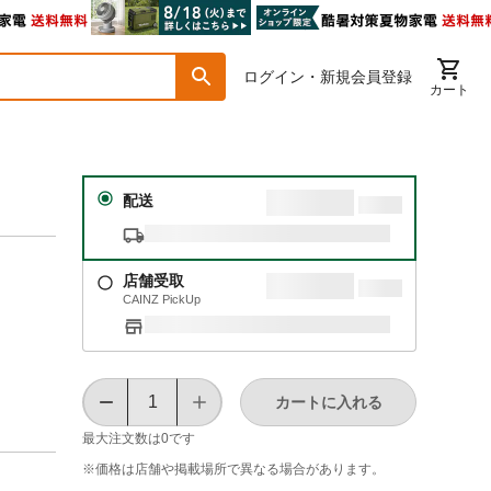
ログイン・新規会員登録
カート
配送
店舗受取
CAINZ PickUp
カートに入れる
最大注文数は
0
です
※価格は​店舗や​掲載場所で​異なる​場合が​あります。