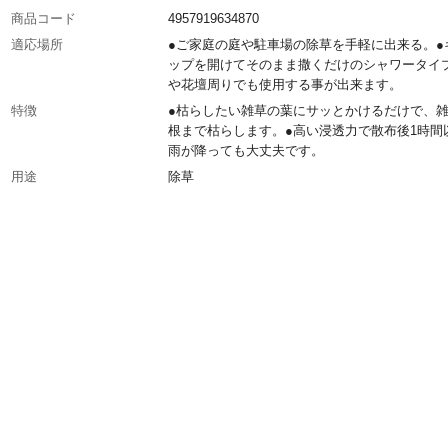
商品コード
4957919634870
適応場所
●ご家庭の庭や駐車場の除草を手軽に出来る。●
ップを開けてそのまま撒くだけのシャワータイ
や花壇周りでも使用する事が出来ます。
特徴
●枯らしたい雑草の葉にサッとかけるだけで、
根まで枯らします。●高い浸透力で散布後1時間
雨が降っても大丈夫です。
用途
除草
商品説明
土に落ちた成分は水や炭酸ガスに分解され、土
ません。
容量
4.5L
商品仕様
お得な大容量ボトル
材質・素材
キャップ:ポリプロピレン、ボトル・中栓:ポリ
ン
成分
グリホサートカリウム塩、水、他
使用方法
1平方メートルあたり15～30ml
散布範囲（約）
45～90坪
対象作物
樹木等(お庭、駐車場等)、樹木類(樹木・花壇周り