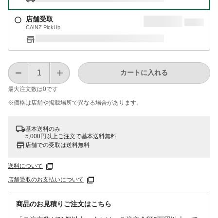
店舗受取
CAINZ PickUp
カートに入れる
最大注文数は
0
です
※価格は​店舗や​掲載場所で​異なる​場合が​あります。
基本送料のみ
5,000円以上ご注文で基本送料無料
店舗での受取は送料無料
送料について
店舗受取のお支払いについて
商品のお見積りご注文はこちら