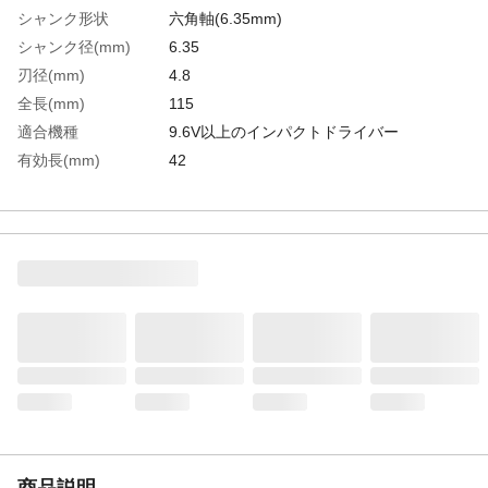
シャンク形状
六角軸(6.35mm)
シャンク径(mm)
6.35
刃径(mm)
4.8
全長(mm)
115
適合機種
9.6V以上のインパクトドライバー
有効長(mm)
42
生産国
日本
重さ
23.000G
材質1
刃部：超硬チップ
材質2
ドリル部:SCM435
商品説明