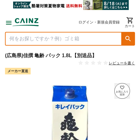
ログイン・新規会員登録
カート
(広島県)佳撰 亀齢 パック 1.8L【別送品】
レビューを書く
メーカー直送