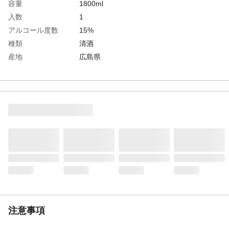
容量
1800ml
入数
1
アルコール度数
15%
種類
清酒
産地
広島県
生産国
日本
おすすめ料理
烏賊握り
容器の種類
紙パック
注意事項