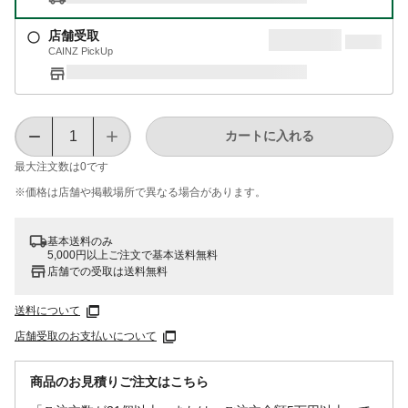
店舗受取
CAINZ PickUp
カートに入れる
最大注文数は
0
です
※価格は​店舗や​掲載場所で​異なる​場合が​あります。
基本送料のみ
5,000円以上ご注文で基本送料無料
店舗での受取は送料無料
送料について
店舗受取のお支払いについて
商品のお見積りご注文はこちら