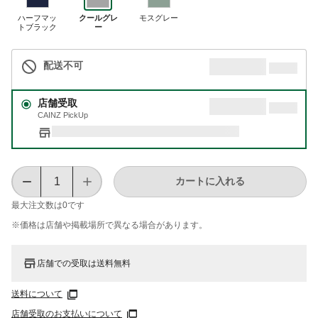
ハーフマッ
クールグレ
モスグレー
トブラック
ー
配送不可
店舗受取
CAINZ PickUp
カートに入れる
最大注文数は
0
です
※価格は​店舗や​掲載場所で​異なる​場合が​あります。
店舗での受取は送料無料
送料について
店舗受取のお支払いについて