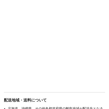
走行距離
●坂道モード/約33km ●標準モード/約
42km ●エコモード/約52km
配送地域・送料について
北海道、沖縄県、その他各都道府県の離島地域が配送先となる