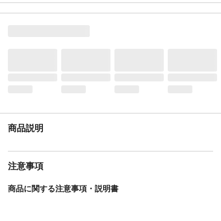
特徴
ファッション性の高いオリジナル変形フレ
ーム
商品説明
安定性抜群のスタイリッシュ電動アシスト
材質・素材
フレーム/スチール
ライト
バッテリー式LEDライト
後ブレーキ
ローラーブレーキ
カギ
馬蹄錠
キャリア
クラス27(パイプキャリア)
サドル
ヒップアップサドル
スタンド
両立スタンド
商品説明
バスケット
大型ワイヤーバスケット
リアテール
リフレクター
BAA
基準適合
注意事項
モデル年度
2026年度
重量
約26.2kg
商品に関する注意事項・説明書
変速機方式
外装6段変速
バッテリー容量
24V/13.0Ah
充電時間
約7時間