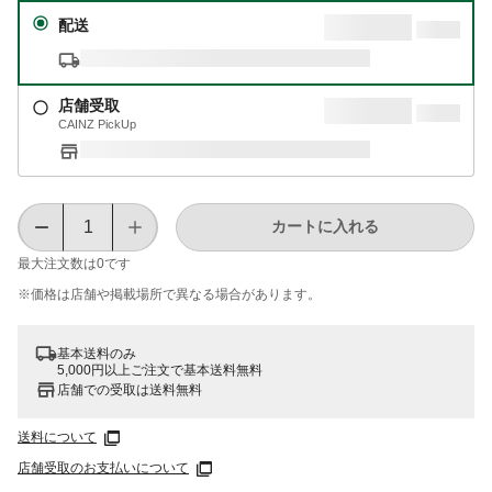
配送
店舗受取
CAINZ PickUp
カートに入れる
最大注文数は
0
です
※価格は​店舗や​掲載場所で​異なる​場合が​あります。
基本送料のみ
5,000円以上ご注文で基本送料無料
店舗での受取は送料無料
送料について
店舗受取のお支払いについて