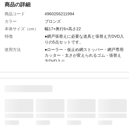
商品の詳細
商品コード
4960256211994
カラー
ブロンズ
本体サイズ（cm）
幅17×奥行6×高さ22
特徴
●網戸張替えに必要な道具と張替え方DVD入
りの5点セットです。
使用方法
●ローラー・仮止め網ストッパー・網戸専用
カッター・太さが変えられるゴム・張替え
方DVD入り
内容量
1
材質
●ローラー本体/ABS ●ローラー/POM ●ゴ
ム/PVC ●専用カッター/ABS ●刃/スチー
ル ●ストッパー/エラストマー
使用上の注意
●ゴムの太さが0.35cmから0.55cmまで対応
しております。 ●ご使用のゴムが
0.28cm、0.68cmの場合は別途ご準備くださ
い。
生産国
●ゴム/日本 ●ローラー・カッター・ストッ
パー/中国