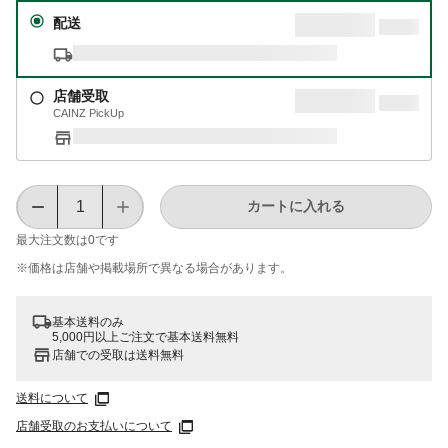
配送
店舗受取
CAINZ PickUp
カートに入れる
最大注文数は
0
です
※価格は​店舗や​掲載場所で​異なる​場合が​あります。
基本送料のみ
5,000円以上ご注文で基本送料無料
店舗での受取は送料無料
送料について
店舗受取のお支払いについて