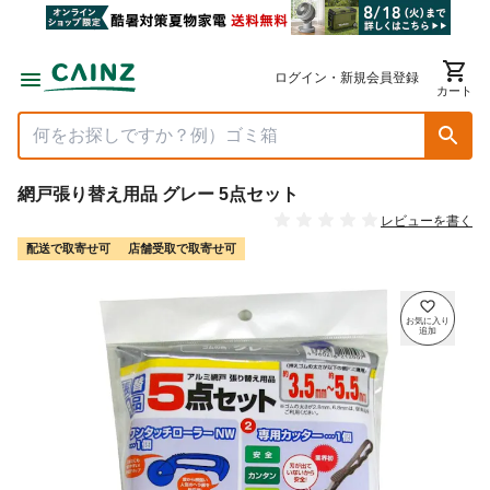
ログイン・新規会員登録
カート
網戸張り替え用品 グレー 5点セット
レビューを書く
配送で取寄せ可
店舗受取で取寄せ可