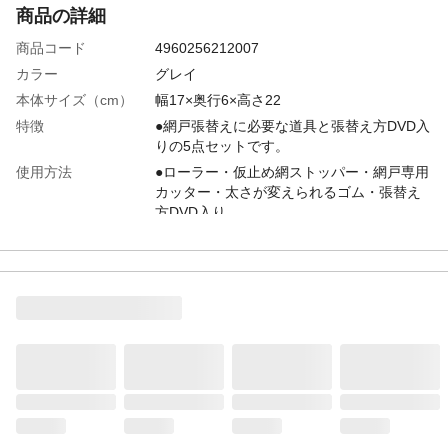
商品の詳細
商品コード
4960256212007
カラー
グレイ
本体サイズ（cm）
幅17×奥行6×高さ22
特徴
●網戸張替えに必要な道具と張替え方DVD入
りの5点セットです。
使用方法
●ローラー・仮止め網ストッパー・網戸専用
カッター・太さが変えられるゴム・張替え
方DVD入り
内容量
1
材質
●ローラー本体/ABS ●ローラー/POM ●ゴ
ム/PVC ●専用カッター/ABS ●刃/スチー
ル ●ストッパー/エラストマー
使用上の注意
●ゴムの太さが0.35cmから0.55cmまで対応
しております。 ●ご使用のゴムが
0.28cm、0.68cmの場合は別途ご準備くださ
い。
生産国
●ゴム/日本 ●ローラー・カッター・ストッ
パー/中国