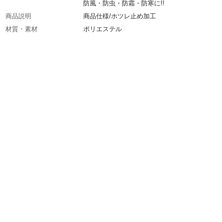
防風・防虫・防霜・防寒に!!
商品説明
商品仕様/ホツレ止め加工
材質・素材
ポリエステル
遮光率
51%
使用上の注意
●火の近くで使用しないでください。●園芸用寒
以外の用途には使用できません。●夏場は天候
内部が高温になる場合があります。●未使用時
室内に保管してください。
生産国
日本