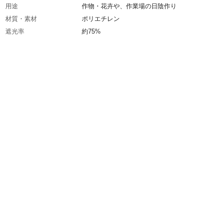
用途
作物・花卉や、作業場の日陰作り
材質・素材
ポリエチレン
遮光率
約75%
使用上の注意
人や重量物をさせたり落下防止には使用しない
さい●強風の場合はご利用を中止し、取り外し
さい
生産国
タイ
重量
3.5kg
組織
ラッセル編