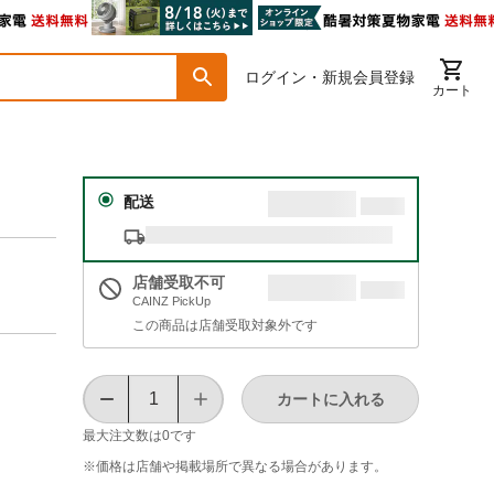
ログイン・新規会員登録
カート
配送
店舗受取不可
CAINZ PickUp
この商品は店舗受取対象外です
カートに入れる
最大注文数は
0
です
※価格は​店舗や​掲載場所で​異なる​場合が​あります。