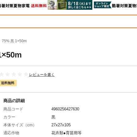
5% 黒 1×50m
×50m
レビューを書く
送料無料
商品の詳細
商品コード
4960256427630
カラー
黒
本体サイズ（cm）
27x27x105
適応作物
花卉類●育苗用等