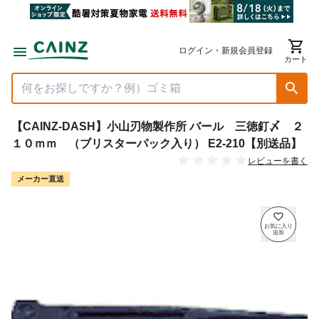
ログイン・新規会員登録
カート
【CAINZ-DASH】小山刃物製作所 バール 三徳釘〆 ２
１０ｍｍ （ブリスターパック入り） E2-210【別送品】
レビューを書く
メーカー直送