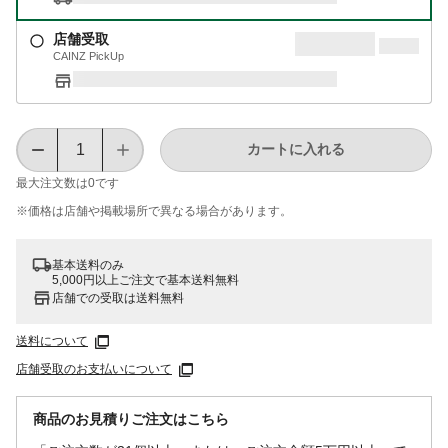
店舗受取
CAINZ PickUp
カートに入れる
最大注文数は
0
です
※価格は​店舗や​掲載場所で​異なる​場合が​あります。
基本送料のみ
5,000円以上ご注文で基本送料無料
店舗での受取は送料無料
送料について
店舗受取のお支払いについて
商品のお見積りご注文はこちら