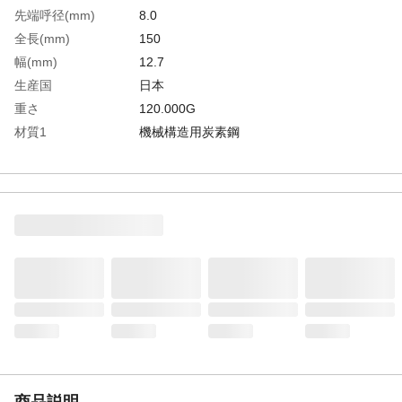
先端呼径(mm)
8.0
全長(mm)
150
幅(mm)
12.7
生産国
日本
重さ
120.000G
材質1
機械構造用炭素鋼
商品説明