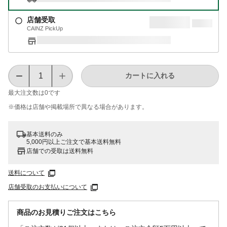
店舗受取
CAINZ PickUp
カートに入れる
最大注文数は
0
です
※価格は​店舗や​掲載場所で​異なる​場合が​あります。
基本送料のみ
5,000円以上ご注文で基本送料無料
店舗での受取は送料無料
送料について
店舗受取のお支払いについて
商品のお見積りご注文はこちら