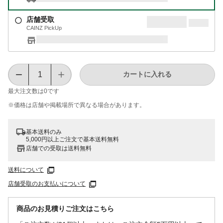
店舗受取
CAINZ PickUp
カートに入れる
最大注文数は
0
です
※価格は​店舗や​掲載場所で​異なる​場合が​あります。
基本送料のみ
5,000円以上ご注文で基本送料無料
店舗での受取は送料無料
送料について
店舗受取のお支払いについて
商品のお見積りご注文はこちら