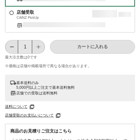
店舗受取
CAINZ PickUp
カートに入れる
最大注文数は
0
です
※価格は​店舗や​掲載場所で​異なる​場合が​あります。
基本送料のみ
5,000円以上ご注文で基本送料無料
店舗での受取は送料無料
送料について
店舗受取のお支払いについて
商品のお見積りご注文はこちら