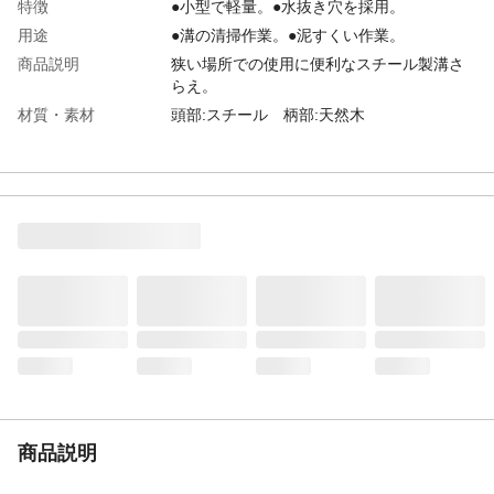
特徴
●小型で軽量。●水抜き穴を採用。
用途
●溝の清掃作業。●泥すくい作業。
商品説明
狭い場所での使用に便利なスチール製溝さ
らえ。
材質・素材
頭部:スチール 柄部:天然木
重量
830g
商品説明