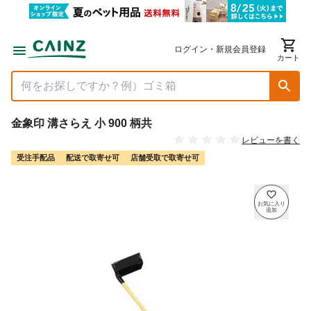
ログイン・新規会員登録
カート
金象印 溝さらえ 小 900 柄共
レビューを書く
受注手配品
配送で取寄せ可
店舗受取で取寄せ可