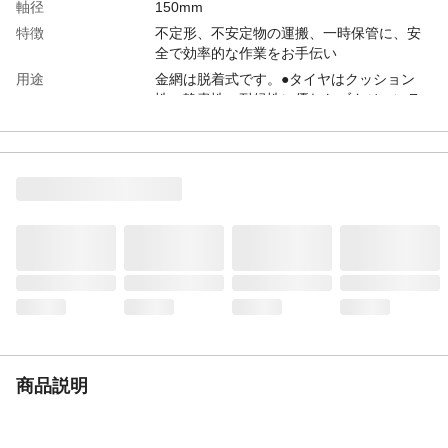
軸径
150mm
特徴
不定形、不安定物の運搬、一時保管に、安
全で効率的な作業をお手伝い
用途
金網は脱着式です。●タイヤはクッション
性・静粛性・耐候性に優れたブタジェンラ
バー(BR)を採用しています。
組立時間
10分/1人
材質
荷台部:スチール、ハンドル部:スチール、キ
ャスター部:スチール・ブタジェンゴム、荷
台のマットとクッション:塩化ビニール、金
網:スチール
使用上の注意
お客様組立品:(組立説明書付)●17mmレンチ
が必要です。
生産国
日本
重量
55kg
積載荷重
400kg
商品説明