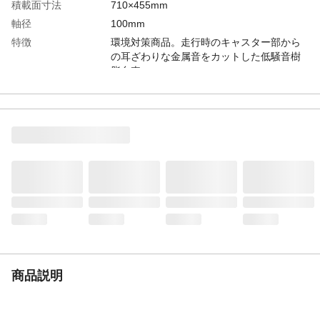
積載面寸法
710×455mm
軸径
100mm
特徴
環境対策商品。走行時のキャスター部から
の耳ざわりな金属音をカットした低騒音樹
脂台車
用途
ハンドル折りたたみ部に指詰め事故の発生
を抑える安全機能(特許)が付いています。●
タイヤの車軸部および前輪の回転部にラジ
アルベアリングを内蔵することにより走行
騒音を低減しています。(40dB(デシベル)以
下:社内規格テスト)
材質
荷台部:樹脂(ポリプロピレン)、ハンドル部:
スチール、キャスター部:樹脂・ブタジェン
ゴム
生産国
日本
重量
9.3kg
積載荷重
150kg(1台あたり)
商品説明