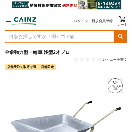
ログイン・新規会員登録
カート
金象強力型一輪車 浅型2才プロ
レビューを書く
店舗受取で取寄せ可
店舗限定