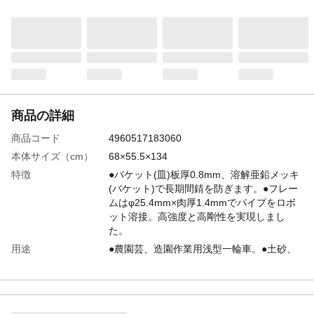
商品の詳細
商品コード
4960517183060
本体サイズ（cm）
68×55.5×134
特徴
●バケット(皿)板厚0.8mm、溶解亜鉛メッキ
(バケット)で長期間錆を防ぎます。●フレー
ムはφ25.4mm×肉厚1.4mmでパイプをロボ
ット溶接。高強度と高剛性を実現しまし
た。
用途
●農園芸、造園作業用浅型一輪車。●土砂、
肥料、収穫物等の運搬に。
材質
本体部:スチール 車輪部:スチール・ゴム
生産国
日本