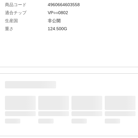
商品コード
4960664603558
適合チップ
VP○○0802
生産国
非公開
重さ
124.500G