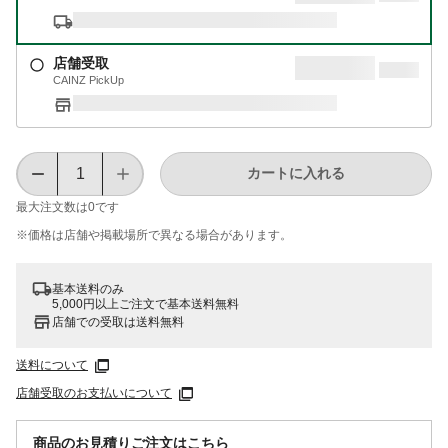
店舗受取
CAINZ PickUp
カートに入れる
最大注文数は
0
です
※価格は​店舗や​掲載場所で​異なる​場合が​あります。
基本送料のみ
5,000円以上ご注文で基本送料無料
店舗での受取は送料無料
送料について
店舗受取のお支払いについて
商品のお見積りご注文はこちら