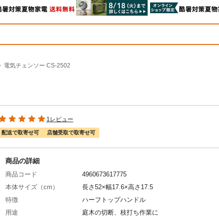
電気チェンソー CS-2502
1レビュー
配送で取寄せ可
店舗受取で取寄せ可
商品の詳細
商品コード
4960673617775
本体サイズ（cm）
長さ52×幅17.6×高さ17.5
特徴
ハーフトップハンドル
用途
庭木の切断、枝打ち作業に