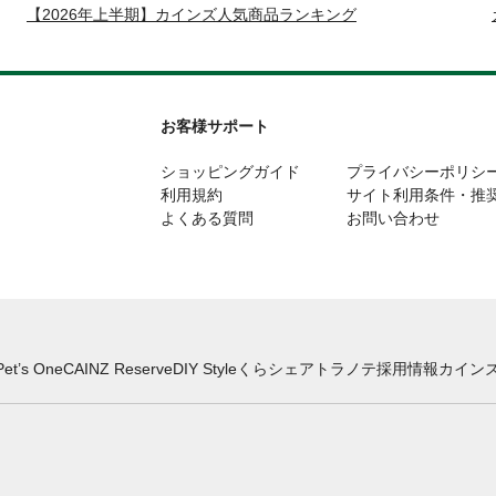
【2026年上半期】カインズ人気商品ランキング
お客様サポート
ショッピングガイド
プライバシーポリシ
利用規約
サイト利用条件・推
よくある質問
お問い合わせ
Pet’s One
CAINZ Reserve
DIY Style
くらシェア
トラノテ
採用情報
カインズ