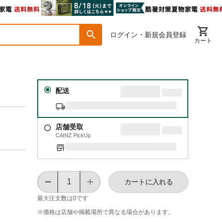
ログイン・新規会員登録
カート
配送
店舗受取
CAINZ PickUp
カートに入れる
最大注文数は
0
です
※価格は​店舗や​掲載場所で​異なる​場合が​あります。