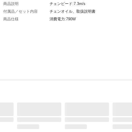
商品説明
チェンピード:7.3m/s
付属品／セット内容
チェンオイル、取扱説明書
商品仕様
消費電力:790W
材質
樹脂他
使用上の注意
使用前に付属の取扱説明書を最後までお読み頂
意事項、使用方法を十分理解の上正しく安全に
下さい。
生産国
中国
重量
2.1kg
消耗品の名称・品番
ソーチェン:90PX-40
切断部
有効切断長さ:250mm