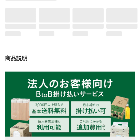
モーター形式
ブラシレスモーター
回転数
高速0～3000回/分、低速0～1950回/分
打撃数
高速0～3350回/分、低速0～2450回/分
充電時間
60分
重量
1.4ｋｇ
商品説明