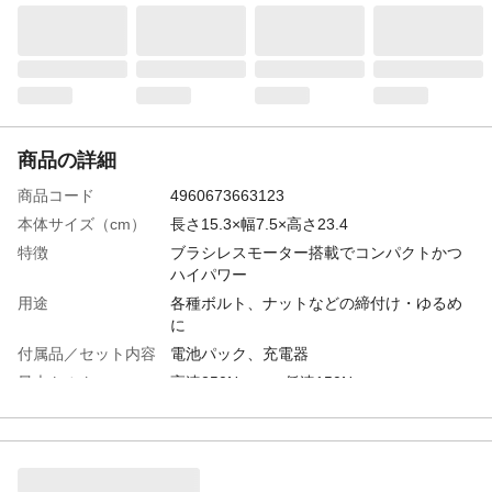
商品の詳細
商品コード
4960673663123
本体サイズ（cm）
長さ15.3×幅7.5×高さ23.4
特徴
ブラシレスモーター搭載でコンパクトかつ
ハイパワー
用途
各種ボルト、ナットなどの締付け・ゆるめ
に
付属品／セット内容
電池パック、充電器
最大トルク
高速250N・ｍ、低速150N・ｍ
バッテリーの種類
BZ-1820L
バッテリー電圧
18V
バッテリー容量
2000ｍAh