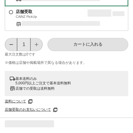
店舗受取
CAINZ PickUp
カートに入れる
最大注文数は
0
です
※価格は​店舗や​掲載場所で​異なる​場合が​あります。
基本送料のみ
5,000円以上ご注文で基本送料無料
店舗での受取は送料無料
送料について
店舗受取のお支払いについて