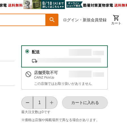
ログイン・新規会員登録
カート
配送
店舗受取不可
CAINZ PickUp
この店舗ではお取り扱いがありません
カートに入れる
最大注文数は
0
です
※価格は​店舗や​掲載場所で​異なる​場合が​あります。