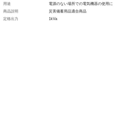
用途
電源のない場所での電気機器の使用に
商品説明
災害備蓄用品適合商品
定格出力
1kVa
商品仕様
インバーター式
エンジン／モーター形式
空冷４ストローク単気筒OHV
エンジンオイル容量
0.27L
使用燃料／混合比
無鉛レギュラーガソリン
重量
12.2Kg
燃料タンク容量
2.5L
排気量
60ml