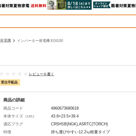
発電機
インバーター発電機 EGI100
レビューを書く
受注手配品
商品の詳細
商品コード
4960673680618
本体サイズ（cm）
43.8×23.5×39.4
適応プラグ
CR5HSB(NGK),A5RTC(TORCH)
特徴
持ち運びやすい12.2㎏軽量タイプ