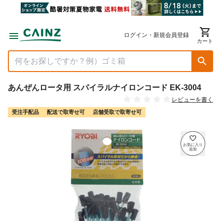
ログイン・新規会員登録
カート
あんぜんロータ用 スパイラルナイロンコード EK-3004
レビューを書く
受注手配品
配送で取寄せ可
店舗受取で取寄せ可