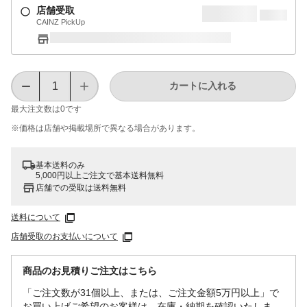
店舗受取
CAINZ PickUp
カートに入れる
最大注文数は
0
です
※価格は​店舗や​掲載場所で​異なる​場合が​あります。
基本送料のみ
5,000円以上ご注文で基本送料無料
店舗での受取は送料無料
送料について
店舗受取のお支払いについて
商品のお見積りご注文はこちら
「ご注文数が31個以上、または、ご注文金額5万円以上」で
お買い上げご希望のお客様は、在庫・納期を確認いたしま