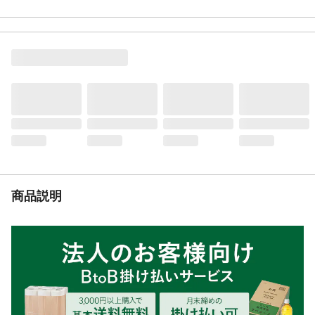
・ご使用に際しては手袋又はシャベル等を
お使いください。 ・開封後はお早めにご使
用下さい。
容量
50L
材質・素材
樹皮
生産国
中国
原産国
中国
重量
11kg
肥料配合の有無
無
商品説明