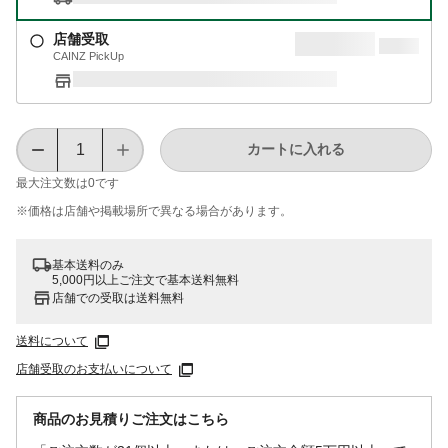
店舗受取
CAINZ PickUp
カートに入れる
最大注文数は
0
です
※価格は​店舗や​掲載場所で​異なる​場合が​あります。
基本送料のみ
5,000円以上ご注文で基本送料無料
店舗での受取は送料無料
送料について
店舗受取のお支払いについて
商品のお見積りご注文はこちら