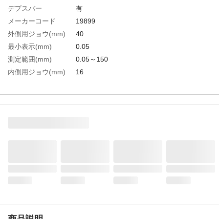
デプスバー
有
メーカーコード
19899
外側用ジョウ(mm)
40
最小表示(mm)
0.05
測定範囲(mm)
0.05～150
内側用ジョウ(mm)
16
最大許容誤差(mm)
±0.07
生産国
中国
重さ
150.000G
材質1
ステンレス
商品説明