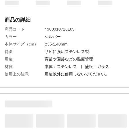
商品の詳細
商品コード
4960910726109
カラー
シルバー
本体サイズ（cm）
φ35x140mm
特徴
サビに強いステンレス製
用途
育苗や園芸などの温度管理
材質
本体：ステンレス、目盛板：ガラス
使用上の注意
用途以外に使用しないでください。
生産国
中国
重量
15g
精度
±2℃
測定温度範囲
-20～60℃
目盛
1目盛：2℃