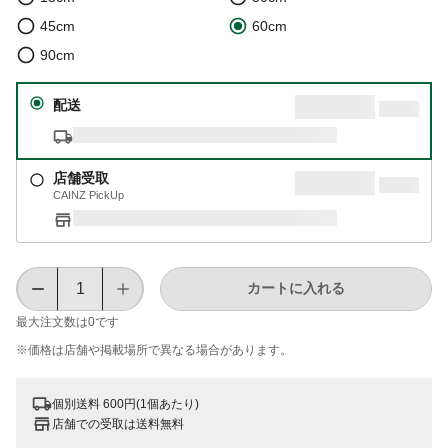
45cm
60cm
90cm
配送
店舗受取
CAINZ PickUp
カートに入れる
最大注文数は
0
です
※価格は​店舗や​掲載場所で​異なる​場合が​あります。
個別送料 600円(1個あたり)
店舗での受取は送料無料