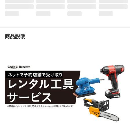
材質
●本体/鉄●突き当て/アルミ、UHPEテープ●
保護キャップ、突き当てガイド、突き当て
固定板/ABS樹脂●クランプレバー/ポリアセ
タール樹脂
生産国
日本
重量
本体重量490g
商品説明