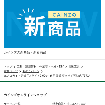
カインズの新商品・新着商品
トップ
工具・建築資材・作業着・木材・DIY
電動工具
電動パーツ
丸のこパーツ
丸ノコガイド定規 Tスライド2 60cm 併用目盛 突き当て可動式 73714
カインズオンラインショップ
サービス一覧
特定商取引法に基づく表記