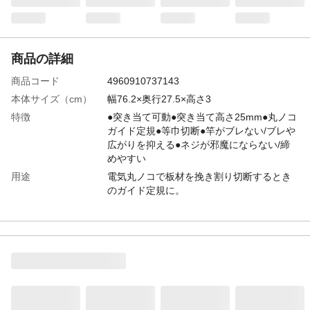
商品の詳細
商品コード
4960910737143
本体サイズ（cm）
幅76.2×奥行27.5×高さ3
特徴
●突き当て可動●突き当て高さ25mm●丸ノコ
ガイド定規●等巾切断●竿がブレない/ブレや
広がりを抑える●ネジが邪魔にならない/締
めやすい
用途
電気丸ノコで板材を挽き割り切断するとき
のガイド定規に。
入数
1
商品仕様
●脱落しないブレ防止金具を採用しました。
左右へのブレ防止に加え、上方への曲がり
も抑える形状にしました。上下左右からの
挟み込みで脱落も防止します●締めやすさを
追求したクイックシフトロック機構付のネ
ジでガッチリとロックします