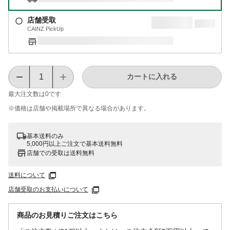
店舗受取
CAINZ PickUp
カートに入れる
最大注文数は
0
です
※価格は​店舗や​掲載場所で​異なる​場合が​あります。
基本送料のみ
5,000円以上ご注文で基本送料無料
店舗での受取は送料無料
送料について
店舗受取のお支払いについて
商品のお見積りご注文はこちら