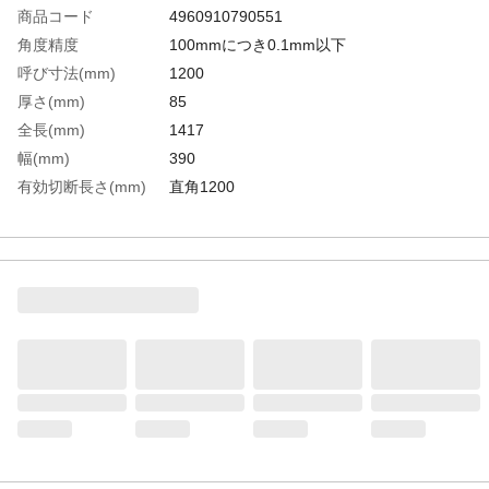
商品コード
4960910790551
角度精度
100mmにつき0.1mm以下
呼び寸法(mm)
1200
厚さ(mm)
85
全長(mm)
1417
幅(mm)
390
有効切断長さ(mm)
直角1200
直角精度
100mmにつき0.1mm以下
突き当て高さ(mm)
15
生産国
日本
重さ
1.700KG
材質1
本体：アルミ
材質2
ガイド面・突き当てピン・指針：ステンレ
ス
材質3
ハンドル：ABS樹脂、エラストマー樹脂
材質4
角度調整ツマミ：フェノール樹脂、真ちゅ
う