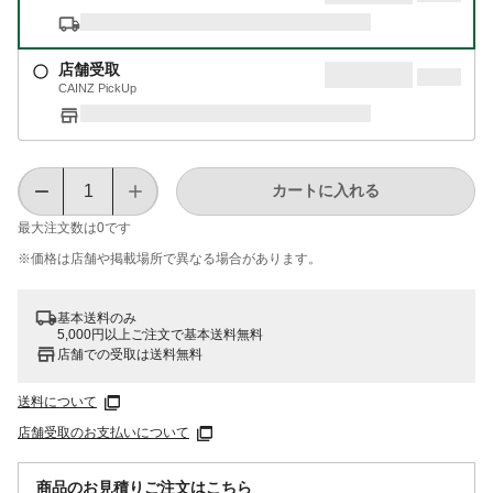
店舗受取
CAINZ PickUp
カートに入れる
最大注文数は
0
です
※価格は​店舗や​掲載場所で​異なる​場合が​あります。
基本送料のみ
5,000円以上ご注文で基本送料無料
店舗での受取は送料無料
送料について
店舗受取のお支払いについて
商品のお見積りご注文はこちら