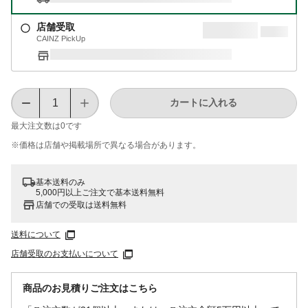
店舗受取
CAINZ PickUp
カートに入れる
最大注文数は
0
です
※価格は​店舗や​掲載場所で​異なる​場合が​あります。
基本送料のみ
5,000円以上ご注文で基本送料無料
店舗での受取は送料無料
送料について
店舗受取のお支払いについて
商品のお見積りご注文はこちら