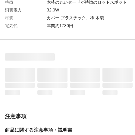
特徴
木枠の丸いセードが特徴のロッドスポット
消費電力
32.0W
材質
カバー:プラスチック、枠:木製
電気代
年間約1730円
定格寿命
約40,000時間
使用上の注意
●他の調光器とは併用できません。
●AC100Vで使用してください。
生産国
中国
リモコン
有
重量
2kg
電気工事
不要
明るさ
2900lm
注意事項
商品に関する注意事項・説明書