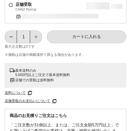
店舗受取
CAINZ PickUp
カートに入れる
最大注文数は
0
です
※価格は​店舗や​掲載場所で​異なる​場合が​あります。
基本送料のみ
5,000円以上ご注文で基本送料無料
店舗での受取は送料無料
送料について
店舗受取のお支払いについて
商品のお見積りご注文はこちら
「ご注文数が31個以上、または、ご注文金額5万円以上」で
お買い上げご希望のお客様は、在庫・納期を確認いたしま