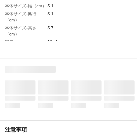
本体サイズ-幅（cm）
5.1
本体サイズ-奥行
5.1
（cm）
本体サイズ-高さ
5.7
（cm）
容量
60ml
材質・素材
ソーダガラス
耐熱／耐冷温度
耐熱温度差－35/＋35
（℃）
電子レンジ対応
×
食洗器対応可否
◯
使用上の注意
耐熱ガラスではございません
お手入れ方法
●洗浄する場合は、やわらかいスポンジに中
性洗剤を使用して下さい。
生産国
日本
重量
100g
注意事項