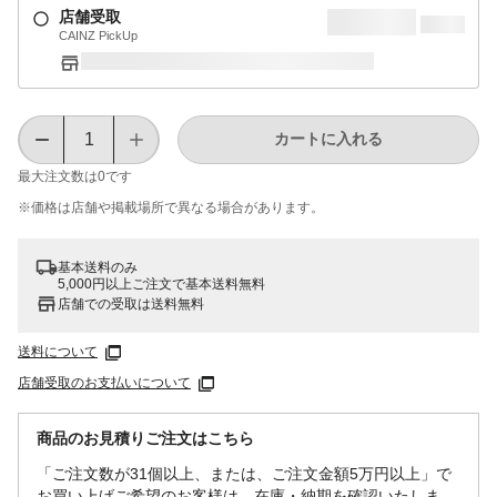
店舗受取
CAINZ PickUp
カートに入れる
最大注文数は
0
です
※価格は​店舗や​掲載場所で​異なる​場合が​あります。
基本送料のみ
5,000円以上ご注文で基本送料無料
店舗での受取は送料無料
送料について
店舗受取のお支払いについて
商品のお見積りご注文はこちら
「ご注文数が31個以上、または、ご注文金額5万円以上」で
お買い上げご希望のお客様は、在庫・納期を確認いたしま