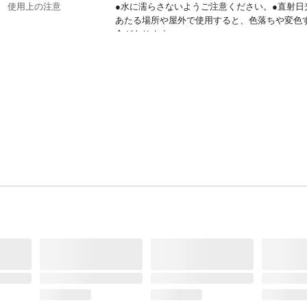
使用上の注意
●水に濡らさないようご注意ください。●直射日
あたる場所や屋外で使用すると、色落ちや変色
合があります。
生産国
中国