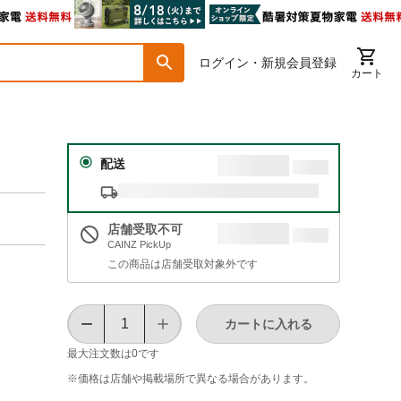
ログイン・新規会員登録
カート
配送
店舗受取不可
CAINZ PickUp
この商品は店舗受取対象外です
カートに入れる
最大注文数は
0
です
※価格は​店舗や​掲載場所で​異なる​場合が​あります。