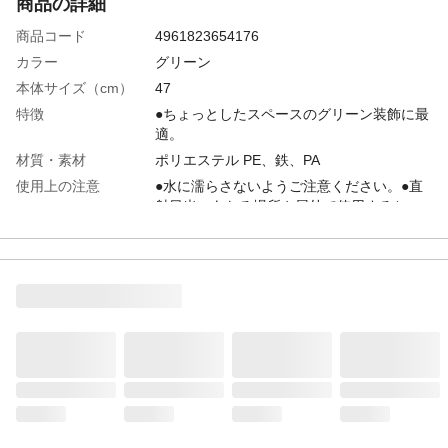
商品の詳細
商品コード
4961823654176
カラー
グリーン
本体サイズ（cm）
47
特徴
●ちょっとしたスペースのグリーン装飾に最
適。
材質・素材
ポリエステル PE、鉄、PA
使用上の注意
●水に濡らさないようご注意ください。●直
射日光のあたる場所や屋外で使用すると、
色落ちや変色する場合があります。
生産国
中国