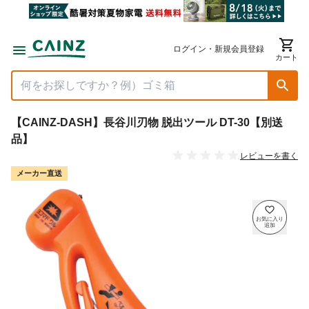
ログイン・新規会員登録
カート
【CAINZ-DASH】長谷川刃物 脱出ツール DT-30【別送
品】
レビューを書く
メーカー直送