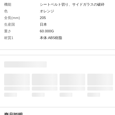
機能
シートベルト切り、サイドガラスの破砕
色
オレンジ
全長(mm)
205
生産国
日本
重さ
60.000G
材質1
本体:ABS樹脂
材質2
カッター刃:ステンレス刃物鋼
材質3
ハンマー:超硬合金
材質4
ホルダ:ポリプロピレン(PP)
商品説明