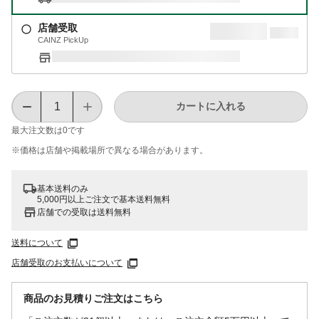
店舗受取
CAINZ PickUp
カートに入れる
最大注文数は
0
です
※価格は​店舗や​掲載場所で​異なる​場合が​あります。
基本送料のみ
5,000円以上ご注文で基本送料無料
店舗での受取は送料無料
送料について
店舗受取のお支払いについて
商品のお見積りご注文はこちら