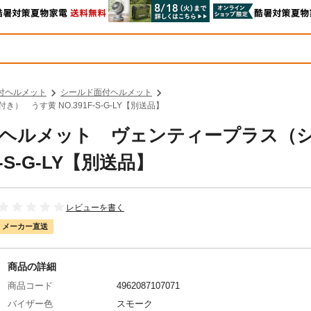
付ヘルメット
シールド面付ヘルメット
 うす黄 NO.391F-S-G-LY【別送品】
工業 ヘルメット ヴェンティープラス（
-S-G-LY【別送品】
レビューを書く
メーカー直送
商品の詳細
商品コード
4962087107071
バイザー色
スモーク