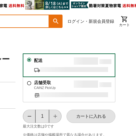
ログイン・新規会員登録
カート
シー
配送
店舗受取
CAINZ PickUp
カートに入れる
最大注文数は
0
です
※価格は​店舗や​掲載場所で​異なる​場合が​あります。