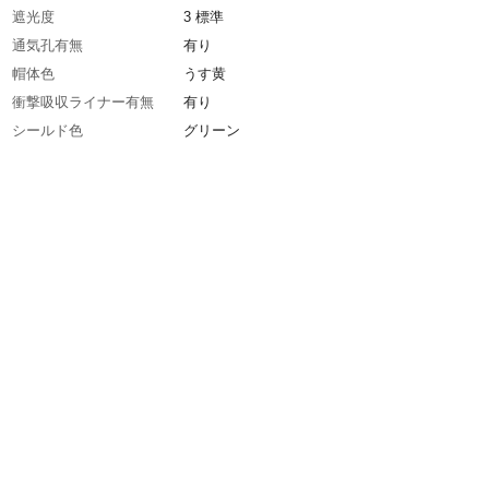
遮光度
3 標準
通気孔有無
有り
帽体色
うす黄
衝撃吸収ライナー有無
有り
シールド色
グリーン
墜落時保護用
適合品
生産国
日本
重さ
544.000G
材質1
帽体:ABS樹脂
材質2
バイザー・通気孔カバー・シールド面：ポリカ
ート樹脂
材質3
シールド：PC樹脂
材質4
内装：PE樹脂